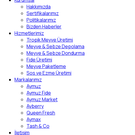
Kurumsal
Hakkımızda
Sertifikalarımız
Politikalarımız
Bizden Haberler
Hizmetlerimiz
Tropik Meyve Üretimi
Meyve & Sebze Depolama
Meyve & Sebze Dondurma
Fide Üretimi
Meyve Paketleme
Sos ve Ezme Üretimi
Markalarımız
Aymuz
Aymuz Fide
Aymuz Market
Ayberry
Queen Fresh
Aymax
Tash & Co
İletişim