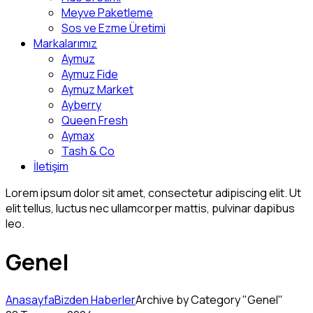
Meyve Paketleme
Sos ve Ezme Üretimi
Markalarımız
Aymuz
Aymuz Fide
Aymuz Market
Ayberry
Queen Fresh
Aymax
Tash & Co
İletişim
Lorem ipsum dolor sit amet, consectetur adipiscing elit. Ut
elit tellus, luctus nec ullamcorper mattis, pulvinar dapibus
leo.
Genel
Anasayfa
Bizden Haberler
Archive by Category "Genel"