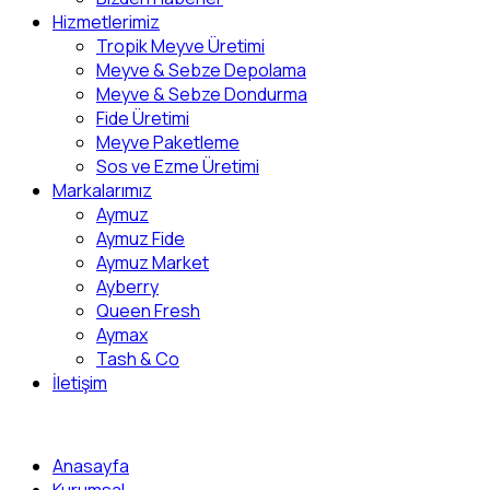
Hizmetlerimiz
Tropik Meyve Üretimi
Meyve & Sebze Depolama
Meyve & Sebze Dondurma
Fide Üretimi
Meyve Paketleme
Sos ve Ezme Üretimi
Markalarımız
Aymuz
Aymuz Fide
Aymuz Market
Ayberry
Queen Fresh
Aymax
Tash & Co
İletişim
Anasayfa