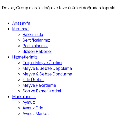
Devtaş Group olarak, doğal ve taze ürünleri doğrudan topraktan
Anasayfa
Kurumsal
Hakkımızda
Sertifikalarımız
Politikalarımız
Bizden Haberler
Hizmetlerimiz
Tropik Meyve Üretimi
Meyve & Sebze Depolama
Meyve & Sebze Dondurma
Fide Üretimi
Meyve Paketleme
Sos ve Ezme Üretimi
Markalarımız
Aymuz
Aymuz Fide
Aymuz Market