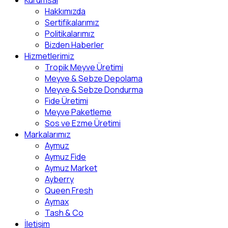
Kurumsal
Hakkımızda
Sertifikalarımız
Politikalarımız
Bizden Haberler
Hizmetlerimiz
Tropik Meyve Üretimi
Meyve & Sebze Depolama
Meyve & Sebze Dondurma
Fide Üretimi
Meyve Paketleme
Sos ve Ezme Üretimi
Markalarımız
Aymuz
Aymuz Fide
Aymuz Market
Ayberry
Queen Fresh
Aymax
Tash & Co
İletişim