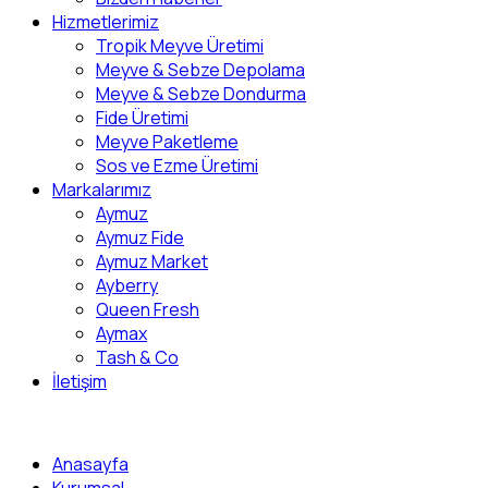
Hizmetlerimiz
Tropik Meyve Üretimi
Meyve & Sebze Depolama
Meyve & Sebze Dondurma
Fide Üretimi
Meyve Paketleme
Sos ve Ezme Üretimi
Markalarımız
Aymuz
Aymuz Fide
Aymuz Market
Ayberry
Queen Fresh
Aymax
Tash & Co
İletişim
Anasayfa