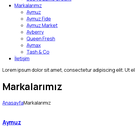
Markalarımız
Aymuz
Aymuz Fide
Aymuz Market
Ayberry
Queen Fresh
Aymax
Tash & Co
İletişim
Lorem ipsum dolor sit amet, consectetur adipiscing elit. Ut eli
Markalarımız
Anasayfa
Markalarımız
Aymuz