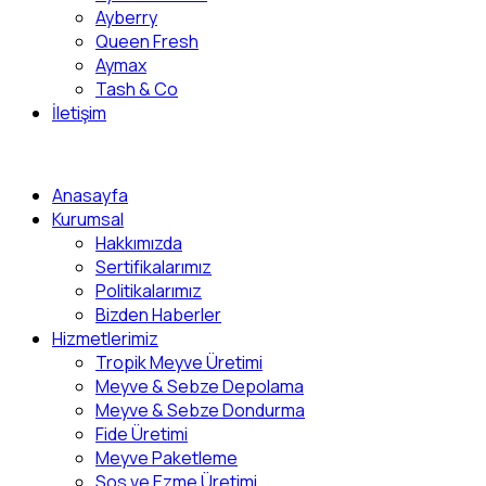
Ayberry
Queen Fresh
Aymax
Tash & Co
İletişim
Anasayfa
Kurumsal
Hakkımızda
Sertifikalarımız
Politikalarımız
Bizden Haberler
Hizmetlerimiz
Tropik Meyve Üretimi
Meyve & Sebze Depolama
Meyve & Sebze Dondurma
Fide Üretimi
Meyve Paketleme
Sos ve Ezme Üretimi